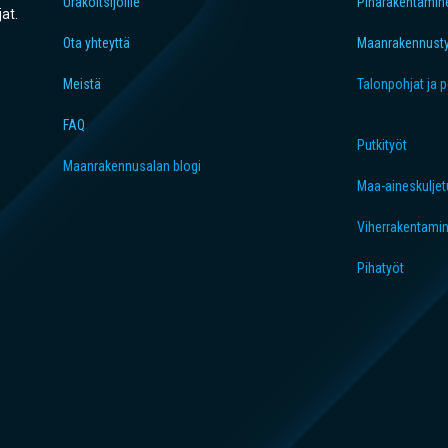
Urakoitsijoille
Piharakentamin
jat.
Ota yhteyttä
Maanrakennust
Meistä
Talonpohjat ja 
FAQ
Putkityöt
Maanrakennusalan blogi
Maa-aineskuljet
Viherrakentami
Pihatyöt