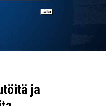
Jatka
töitä ja
ita