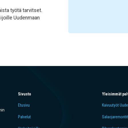
ista työtä tarvitset.
sijoille Uudenmaan
Sivusto
Yleisimmät pal
Etusivu
Kaivuutyöt Uude
hin
Palvelut
Salaojaremonti