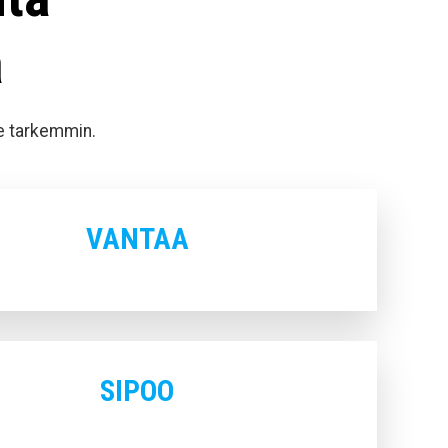
a
me tarkemmin.
VANTAA
SIPOO