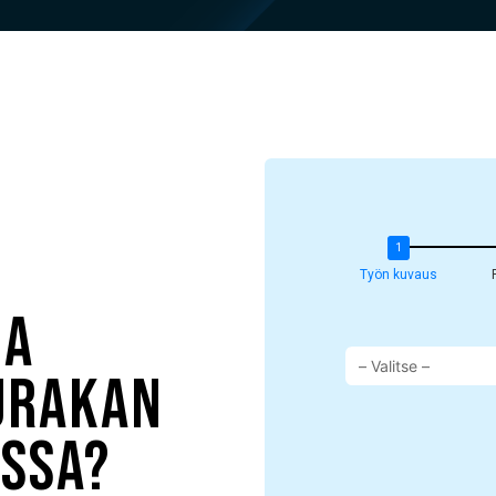
Työn kuvaus
ua
urakan
essa?