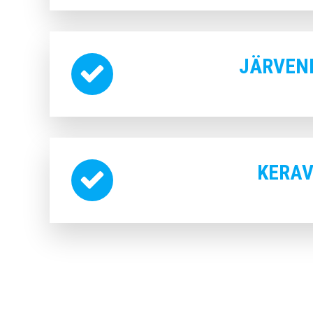
JÄRVEN
KERA