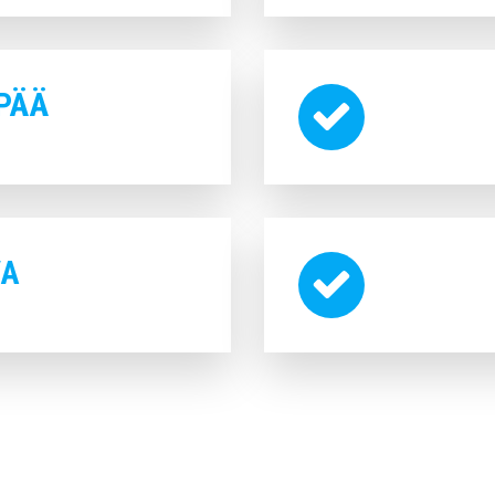
PÄÄ
VA