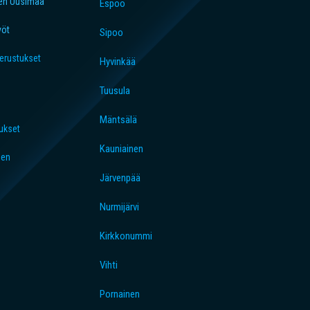
en Uusimaa
Espoo
yöt
Sipoo
perustukset
Hyvinkää
Tuusula
Mäntsälä
ukset
Kauniainen
nen
Järvenpää
Nurmijärvi
Kirkkonummi
Vihti
Pornainen