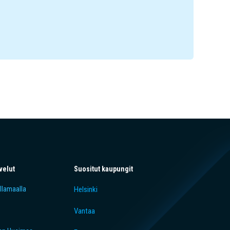
velut
Suositut kaupungit
llamaalla
Helsinki
t
Vantaa