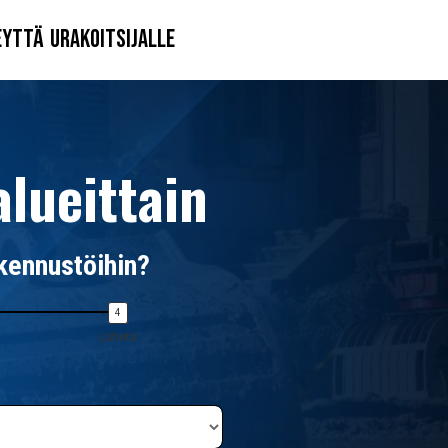
eyttä
Urakoitsijalle
lueittain
akennustöihin?
Lähetä