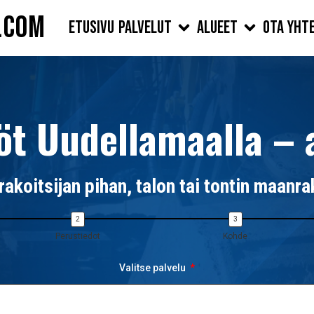
.com
Etusivu
Palvelut
Alueet
Ota yht
öt Uudellamaalla – a
rakoitsijan pihan, talon tai tontin maanr
Perustiedot
Kohde
Valitse palvelu