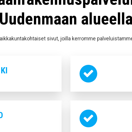
Uudenmaan alueell
paikkakuntakohtaiset sivut, joilla kerromme palveluistam
KI
O