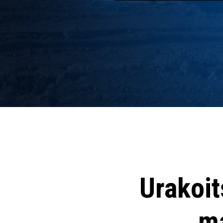
Urakoit
ma