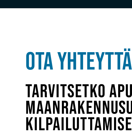
Ota yhteyttä
Tarvitsetko ap
maanrakennus
kilpailuttamis