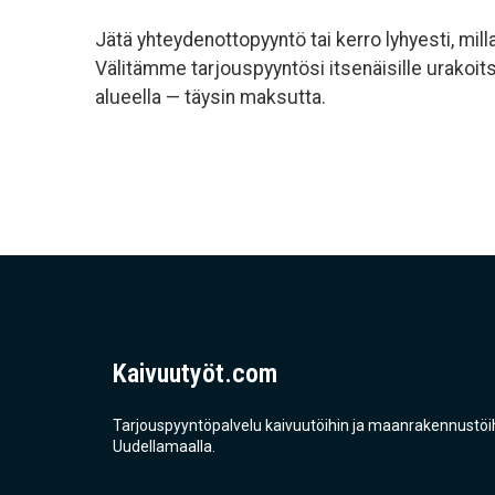
Jätä yhteydenottopyyntö tai kerro lyhyesti, milla
Välitämme tarjouspyyntösi itsenäisille urakoit
alueella — täysin maksutta.
Kaivuutyöt.com
Tarjouspyyntöpalvelu kaivuutöihin ja maanrakennustöi
Uudellamaalla.